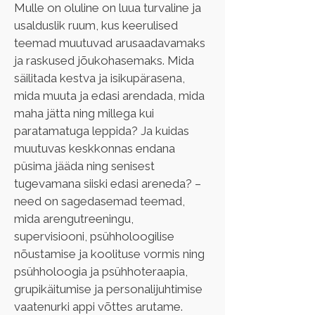
Mulle on oluline on luua turvaline ja 
usalduslik ruum, kus keerulised 
teemad muutuvad arusaadavamaks 
ja raskused jõukohasemaks. Mida 
säilitada kestva ja isikupärasena, 
mida muuta ja edasi arendada, mida 
maha jätta ning millega kui 
paratamatuga leppida? Ja kuidas 
muutuvas keskkonnas endana 
püsima jääda ning senisest 
tugevamana siiski edasi areneda? – 
need on sagedasemad teemad, 
mida arengutreeningu, 
supervisiooni, psühholoogilise 
nõustamise ja koolituse vormis ning 
psühholoogia ja psühhoteraapia, 
grupikäitumise ja personalijuhtimise 
vaatenurki appi võttes arutame. 