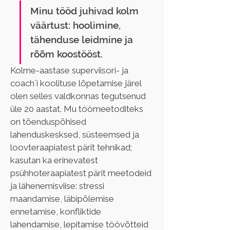
Minu tööd juhivad kolm 
väärtust: hoolimine, 
tähenduse leidmine ja 
rõõm koostööst. 
Kolme-aastase superviisori- ja 
coach´i koolituse lõpetamise järel 
olen selles valdkonnas tegutsenud 
üle 20 aastat. Mu töömeetoditeks 
on tõenduspõhised 
lahenduskesksed, süsteemsed ja 
loovteraapiatest pärit tehnikad; 
kasutan ka erinevatest 
psühhoteraapiatest pärit meetodeid 
ja lähenemisviise: stressi 
maandamise, läbipõlemise 
ennetamise, konfliktide 
lahendamise, lepitamise töövõtteid 