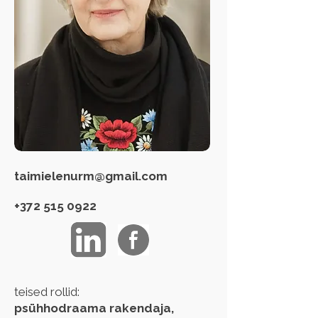
taimielenurm@gmail.com
+372 515 0922
teised rollid:
psühhodraama rakendaja,