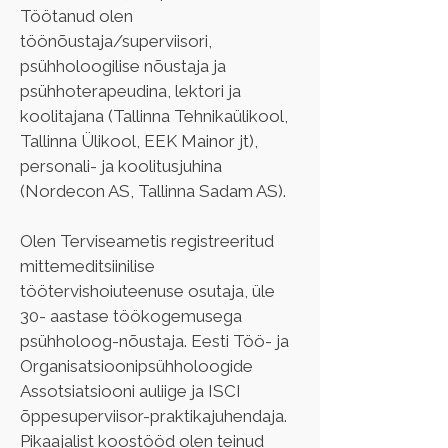
Töötanud olen 
töönõustaja/superviisori, 
psühholoogilise nõustaja ja 
psühhoterapeudina, lektori ja 
koolitajana (Tallinna Tehnikaülikool, 
Tallinna Ülikool, EEK Mainor jt), 
personali- ja koolitusjuhina 
(Nordecon AS, Tallinna Sadam AS). 
Olen Terviseametis registreeritud 
mittemeditsiinilise 
töötervishoiuteenuse osutaja, üle 
30- aastase töökogemusega 
psühholoog-nõustaja. Eesti Töö- ja 
Organisatsioonipsühholoogide 
Assotsiatsiooni auliige ja ISCI 
õppesuperviisor-praktikajuhendaja. 
Pikaajalist koostööd olen teinud 