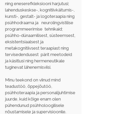
ning eneserefkleksiooni harjutusi;  
lahenduskeskse-, kognitiivkäitumis-, 
kunsti-, gestalt- ja logoteraapia ning 
psühhodraama ja   neurolingvistilise 
programmeerimise  tehnikaid;  
psühho-dünaamilisest, süsteemsest, 
eksistentsiaalsest ja 
metakognitiivsest teraapiast ning 
tervisedendusest  pärit meetodeid 
ja käsitlusi ning hermeneutikale 
tuginevat lähenemisviisi.
Minu teekond on viinud mind 
teadustöö, õppejõutöö, 
psühhoteraapia ja personalijuhtimise 
juurde, kuid kõige enam olen 
pühendunud psühholoogilisele 
nõustamisele ja supervisioonile. 