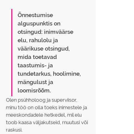
Õnnestumise 
alguspunktis on 
otsingud: inimväärse 
elu, rahulolu ja 
väärikuse otsingud, 
mida toetavad 
taastumis- ja 
tundetarkus, hoolimine, 
mängulust ja 
loomisrõõm. 
Olen psühholoog ja superviisor, 
minu töö on olla toeks inimestele ja 
meeskondadele hetkedel, mil elu 
toob kaasa väljakutseid, muutusi või 
raskusi. 