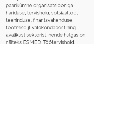
paarikümne organisatsiooniga 
hariduse, tervishoiu, sotsiaaltöö, 
teeninduse, finantsvahenduse, 
tootmise jt valdkondadest ning 
avalikust sektorist, nende hulgas on 
näiteks ESMED Töötervishoid, 
Võõras Sõber MTÜ, Mahena 
Keskus OÜ, Eesti 
Sotsiaalkindlustuse Amet, Eesti 
Töötukassa, Tervisearengu Instituut, 
Tööinspektsioon. 
Olen 6 raamatu kaasautor (n Stressi 
teejuht, Loomismäng, Vaimne tervis 
töökohal, Tööjõuturg, Pereks 
kasvamine) ja kirjutanud eessõnad 
ja järelsõnad raamatutele, mis minu 
käekirja superviisorina kõige enam 