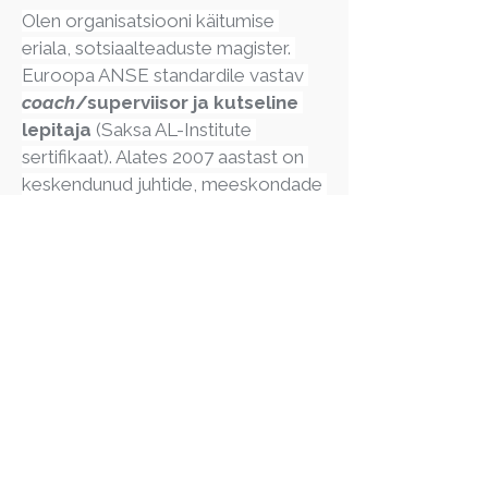
Olen organisatsiooni käitumise 
eriala, sotsiaalteaduste magister. 
Euroopa ANSE standardile vastav 
coach
/superviisor ja kutseline 
lepitaja
 (Saksa AL-Institute 
sertifikaat). Alates 2007 aastast on 
keskendunud juhtide, meeskondade 
nõustamisele ja arendamisele.
Töötan valdkonnaüleselt inimeste, 
gruppide ja organisatsioonidega 
sotsiaal- ja ärisektoris.
Põhilised teemad: töö pingetega ja 
koostöö organisatsioonis, 
spetsialistide supervisioon ja 
juhtidening meeskonna arendamine 
läbi 
coachingu
.