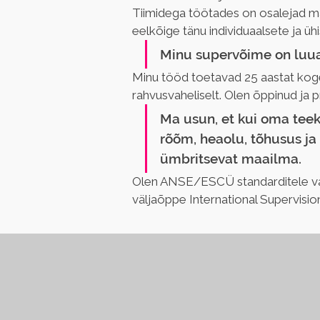
Tiimidega töötades on osalejad mä
eelkõige tänu individuaalsete ja üh
Minu supervõime on luua
Minu tööd toetavad 25 aastat kogem
rahvusvaheliselt. Olen õppinud ja p
Ma usun, et kui oma teek
rõõm, heaolu, tõhusus ja 
ümbritsevat maailma.
Olen ANSE/ESCÜ standarditele vast
väljaõppe International Supervision 