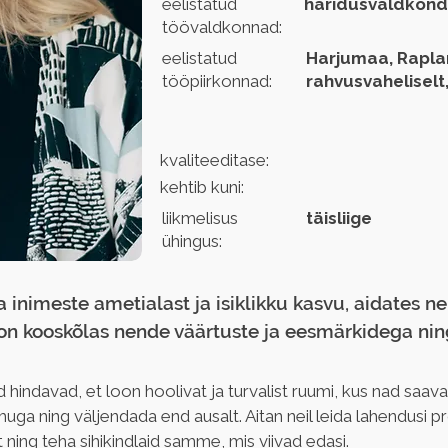
eelistatud
haridusvaldkond
töövaldkonnad:
eelistatud
Harjumaa, Raplam
tööpiirkonnad:
rahvusvaheliselt,
kvaliteeditase:
kehtib kuni:
liikmelisus
täisliige
ühingus:
inimeste ametialast ja isiklikku kasvu, aidates nei
on kooskõlas nende väärtuste ja eesmärkidega nin
id hindavad, et loon hoolivat ja turvalist ruumi, kus nad saa
muga ning väljendada end ausalt. Aitan neil leida lahendusi 
ning teha sihikindlaid samme, mis viivad edasi.