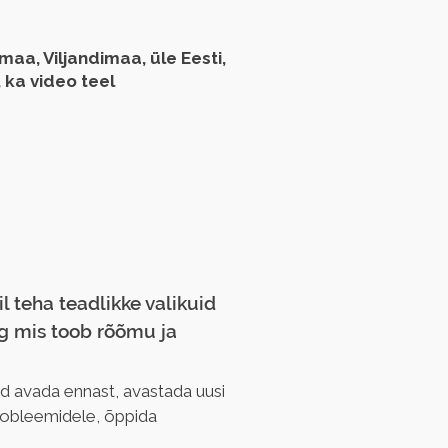
aa, Viljandimaa, üle Eesti,
 ka video teel
l teha teadlikke valikuid 
g mis toob rõõmu ja 
vad avada ennast, avastada uusi 
probleemidele, õppida 