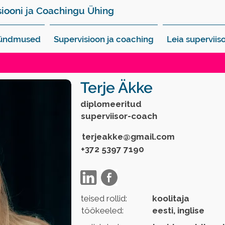
siooni ja Coachingu Ühing
sündmused
Supervisioon ja coaching
Leia superviiso
Terje Äkke
diplomeeritud
superviisor-coach
terjeakke@gmail.com
+372 5397 7190
teised rollid:
koolitaja
töökeeled:
eesti, inglise