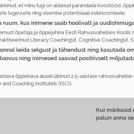
rkinud, et minu tugi on aidanud parandada koostööd, õppi
iste tugevuste ning sisemise potentsiaali esiletoomisele.
 ruum, kus inimene saab hoolivalt ja uudishimug
ust õpetaja ja õppejuhina Eesti Rahvusvahelises Koolis ning
raktiseerinud Literacy Coaching’ut, Cognitive Coaching’ut, 
onnal leida selgust ja tähendust ning kasutada om
loovus ning inimesed saavad positiivselt mõjutada 
ava õppekava alusel läbinud 2,5-aastase rahvusvahelise s
and Coaching Institute’is (ISCI).
Kui märkasid
palun anna se