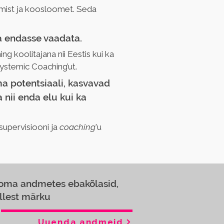
mist ja koosloomet. Seda 
a endasse vaadata.
 koolitajana nii Eestis kui ka 
Systemic Coaching’ut. 
a potentsiaali, kasvavad 
nii enda elu kui ka 
upervisiooni ja 
coaching
'u 
 oma andmetes ebakõlasid,
llest märku
Uuenda andmeid