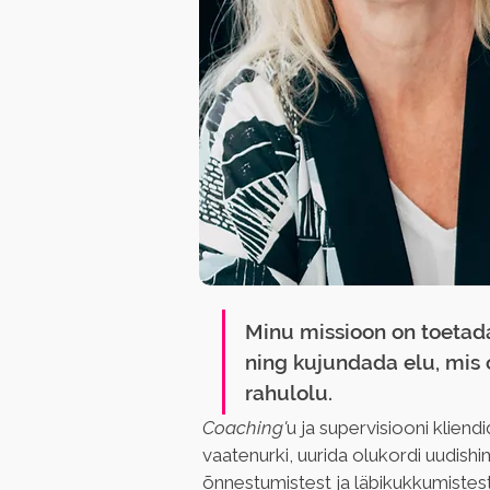
Minu missioon on toetada 
ning kujundada elu, mis 
rahulolu.
Coaching'
u ja supervisiooni kliend
vaatenurki, uurida olukordi uudishi
õnnestumistest ja läbikukkumistest 