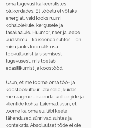
oma tugevusi ka keerulistes 
olukordades. Et tööelu ei võtaks 
energiat, vaid looks ruumi 
kohalolekule, kergusele ja 
tasakaalule. Huumor, naer ja leebe 
uudishimu – ka iseenda suhtes – on 
minu jaoks loomulik osa 
töökultuurist ja sisemisest 
tugevusest, mis toetab 
edasiliikumist ja koostööd.
Usun, et me loome oma töö- ja 
koostöökultuuri läbi selle, kuidas 
me räägime – iseenda, kolleegide ja 
klientide kohta. Laiemalt usun, et 
loome ka oma elu läbi keele, 
tähendused sünnivad suhtes ja 
kontekstis. Absoluutset tõde ei ole 