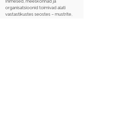
Inimesed, meeskonnad ja 
organisatsioonid toimivad alati 
vastastikustes seostes – mustrite, 
rollide ja protsesside teadvustamine 
aitab näha tervikut ning mõista, 
kuidas muutused ühes osas 
mõjutavad kogu süsteemi. 
Lahenduskeskne fookus suunab 
tähelepanu võimalustele, 
tugevustele ja olemasolevatele 
ressurssidele, toetades teadlikku 
liikumist edasi ja uute lahenduste 
leidmist.
Metoodiliselt kombineerin erinevaid 
tööriistu vastavalt eesmärgile ja 
olukorrale: Lahenduskeskne 
coaching ja supervisioon, Väärtustav 
lähenemine meeskondade 