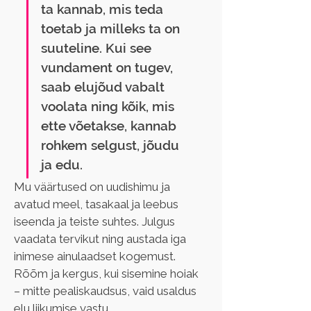
ta kannab, mis teda 
toetab ja milleks ta on 
suuteline. Kui see 
vundament on tugev, 
saab elujõud vabalt 
voolata ning kõik, mis 
ette võetakse, kannab 
rohkem selgust, jõudu 
ja edu.
Mu väärtused on uudishimu ja 
avatud meel, tasakaal ja leebus 
iseenda ja teiste suhtes. Julgus 
vaadata tervikut ning austada iga 
inimese ainulaadset kogemust. 
Rõõm ja kergus, kui sisemine hoiak 
– mitte pealiskaudsus, vaid usaldus 
elu liikumise vastu. 