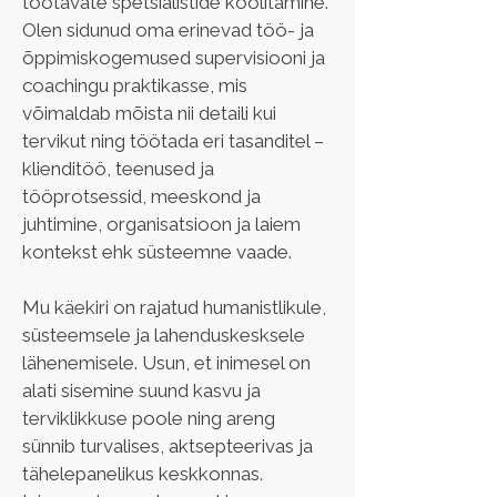
töötavate spetsialistide koolitamine.
Olen sidunud oma erinevad töö- ja 
õppimiskogemused supervisiooni ja 
coachingu praktikasse, mis 
võimaldab mõista nii detaili kui 
tervikut ning töötada eri tasanditel – 
klienditöö, teenused ja 
tööprotsessid, meeskond ja 
juhtimine, organisatsioon ja laiem 
kontekst ehk süsteemne vaade.
Mu käekiri on rajatud humanistlikule, 
süsteemsele ja lahenduskesksele 
lähenemisele. Usun, et inimesel on 
alati sisemine suund kasvu ja 
terviklikkuse poole ning areng 
sünnib turvalises, aktsepteerivas ja 
tähelepanelikus keskkonnas. 