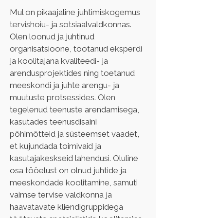
Mul on pikaajaline juhtimiskogemus 
tervishoiu- ja sotsiaalvaldkonnas. 
Olen loonud ja juhtinud 
organisatsioone, töötanud eksperdi 
ja koolitajana kvaliteedi- ja 
arendusprojektides ning toetanud 
meeskondi ja juhte arengu- ja 
muutuste protsessides. Olen 
tegelenud teenuste arendamisega, 
kasutades teenusdisaini 
põhimõtteid ja süsteemset vaadet, 
et kujundada toimivaid ja 
kasutajakeskseid lahendusi. Oluline 
osa tööelust on olnud juhtide ja 
meeskondade koolitamine, samuti 
vaimse tervise valdkonna ja 
haavatavate kliendigruppidega 