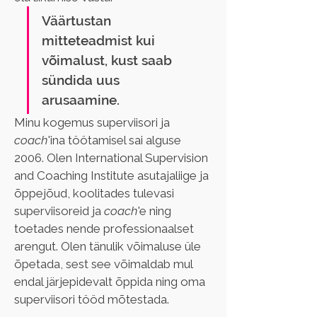
Väärtustan 
mitteteadmist kui 
võimalust, kust saab 
sündida uus 
arusaamine.
Minu kogemus superviisori ja 
coach
'ina töötamisel sai alguse 
2006. Olen International Supervision 
and Coaching Institute asutajaliige ja 
õppejõud, koolitades tulevasi 
superviisoreid ja 
coach
'e ning 
toetades nende professionaalset 
arengut. Olen tänulik võimaluse üle 
õpetada, sest see võimaldab mul 
endal järjepidevalt õppida ning oma 
superviisori tööd mõtestada. 