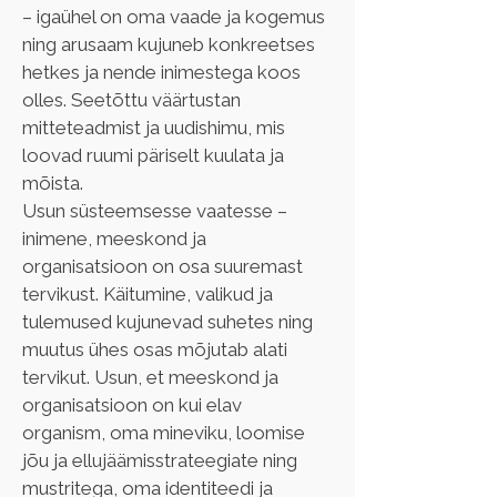
– igaühel on oma vaade ja kogemus 
ning arusaam kujuneb konkreetses 
hetkes ja nende inimestega koos 
olles. Seetõttu väärtustan 
mitteteadmist ja uudishimu, mis 
loovad ruumi päriselt kuulata ja 
mõista.
Usun süsteemsesse vaatesse – 
inimene, meeskond ja 
organisatsioon on osa suuremast 
tervikust. Käitumine, valikud ja 
tulemused kujunevad suhetes ning 
muutus ühes osas mõjutab alati 
tervikut. Usun, et meeskond ja 
organisatsioon on kui elav 
organism, oma mineviku, loomise 
jõu ja ellujäämisstrateegiate ning 
mustritega, oma identiteedi ja 