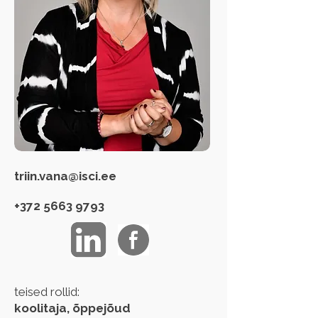
triin.vana@isci.ee
+372 5663 9793
teised rollid:
koolitaja, õppejõud