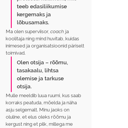
teeb edasiliikumise 
kergemaks ja 
lõbusamaks.
Ma olen superviisor, 
coach 
ja 
koolitaja ning mind huvitab, kuidas 
inimesed ja organisatsioonid päriselt 
toimivad. 
Olen otsija – rõõmu, 
tasakaalu, lihtsa 
olemise ja tarkuse 
otsija. 
Mulle meeldib luua ruumi, kus saab 
korraks peatuda, mõelda ja näha 
asju selgemalt. Minu jaoks on 
oluline, et elus oleks rõõmu ja 
kergust ning et pilk, millega me 