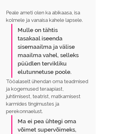
Peale ameti olen ka abikaasa, isa 
kolmele ja vanaisa kahele lapsele. 
Mulle on tähtis  
tasakaal iseenda 
sisemaailma ja välise 
maailma vahel, selleks 
püüdlen tervikliku 
elutunnetuse poole. 
Tööalaselt ühendan oma teadmised 
ja kogemused teraapiast, 
juhtimisest, teatrist, matkamisest 
karmides tingimustes ja 
perekonnaelust.
Ma ei pea ühtegi oma 
võimet supervõimeks, 