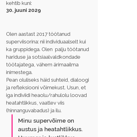
kehtib kuni:
30. juuni 2029
Olen aastast 2017 töötanud 
superviisorina: nii individuaalselt kui 
ka gruppidega. Olen  palju töötanud 
hariduse ja sotsiaalvaldkondade 
töötajatega, vähem ärimaailma 
inimestega.
Pean oluliseks häid suhteid, dialoogi 
ja refleksiooni võimekust. Usun, et 
iga indiviidi heaolu/rahulolu loovad 
heatahtlikkus, vaatlev viis 
(hinnanguvabadus) ja ilu.
Minu supervõime on 
austus ja heatahtlikkus. 