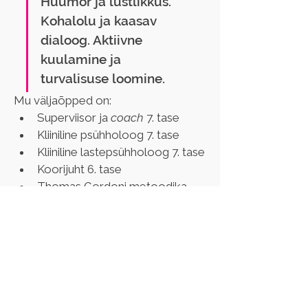
Huumor ja lustlikkus. 
Kohalolu ja kaasav 
dialoog. Aktiivne 
kuulamine ja 
turvalisuse loomine.
Mu väljaõpped on:
Superviisor ja 
coach 
7. tase
Kliiniline psühholoog 7. tase
Kliiniline lastepsühholoog 7. tase
Koorijuht 6. tase
Thomas Gordoni metoodika 
väljaõpe
Geštaltteraapia väljaõpe