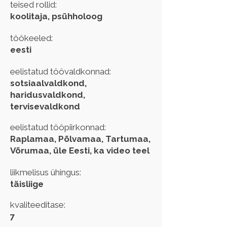
teised rollid:
koolitaja, psühholoog
töökeeled:
eesti
eelistatud töövaldkonnad:
sotsiaalvaldkond,
haridusvaldkond,
tervisevaldkond
eelistatud tööpiirkonnad:
Raplamaa, Põlvamaa, Tartumaa,
Võrumaa, üle Eesti, ka video teel
liikmelisus ühingus:
täisliige
kvaliteeditase:
7