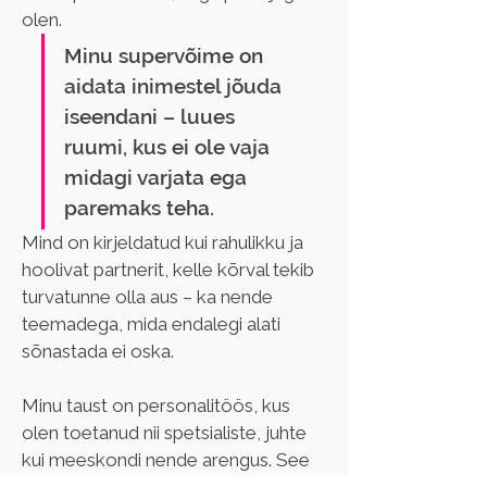
olen.
Minu supervõime on 
aidata inimestel jõuda 
iseendani – luues 
ruumi, kus ei ole vaja 
midagi varjata ega 
paremaks teha.
Mind on kirjeldatud kui rahulikku ja 
hoolivat partnerit, kelle kõrval tekib 
turvatunne olla aus – ka nende 
teemadega, mida endalegi alati 
sõnastada ei oska.
Minu taust on personalitöös, kus 
olen toetanud nii spetsialiste, juhte 
kui meeskondi nende arengus. See 