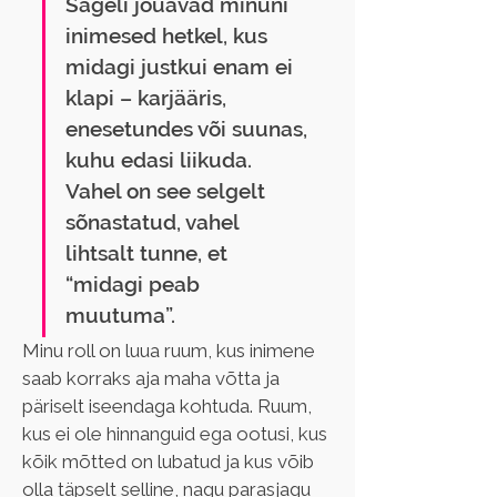
Sageli jõuavad minuni 
inimesed hetkel, kus 
midagi justkui enam ei 
klapi – karjääris, 
enesetundes või suunas, 
kuhu edasi liikuda. 
Vahel on see selgelt 
sõnastatud, vahel 
lihtsalt tunne, et 
“midagi peab 
muutuma”.
Minu roll on luua ruum, kus inimene 
saab korraks aja maha võtta ja 
päriselt iseendaga kohtuda. Ruum, 
kus ei ole hinnanguid ega ootusi, kus 
kõik mõtted on lubatud ja kus võib 
olla täpselt selline, nagu parasjagu 