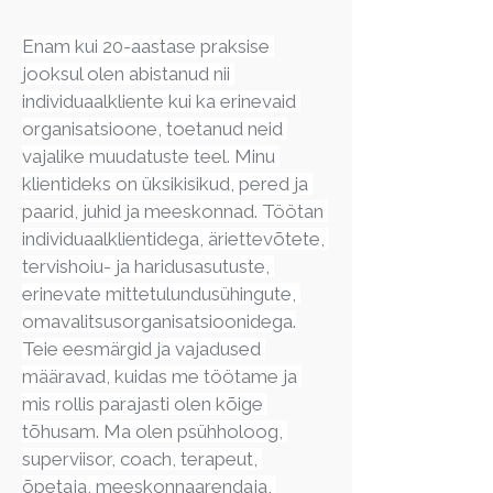
Enam kui 20-aastase praksise 
jooksul olen abistanud nii 
individuaalkliente kui ka erinevaid 
organisatsioone, toetanud neid 
vajalike muudatuste teel. Minu 
klientideks on üksikisikud, pered ja 
paarid, juhid ja meeskonnad. Töötan 
individuaalklientidega, äriettevõtete, 
tervishoiu- ja haridusasutuste, 
erinevate mittetulundusühingute, 
omavalitsusorganisatsioonidega.
Teie eesmärgid ja vajadused 
määravad, kuidas me töötame ja 
mis rollis parajasti olen kõige 
tõhusam. Ma olen psühholoog, 
superviisor, coach, terapeut, 
õpetaja, meeskonnaarendaja, 