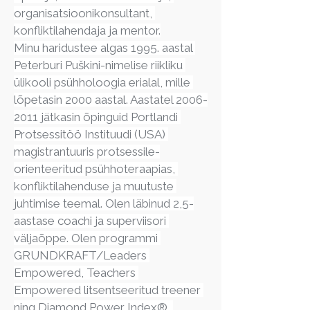
organisatsioonikonsultant, 
konfliktilahendaja ja mentor.
Minu haridustee algas 1995. aastal 
Peterburi Puškini-nimelise riikliku 
ülikooli psühholoogia erialal, mille 
lõpetasin 2000 aastal. Aastatel 2006-
2011 jätkasin õpinguid Portlandi 
Protsessitöö Instituudi (USA) 
magistrantuuris protsessile-
orienteeritud psühhoteraapias, 
konfliktilahenduse ja muutuste 
juhtimise teemal. Olen läbinud 2,5-
aastase coachi ja superviisori 
väljaõppe. Olen programmi 
GRUNDKRAFT/Leaders 
Empowered, Teachers 
Empowered litsentseeritud treener 
ning Diamond Power Index®, 