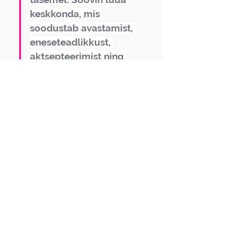
keskkonda, mis 
soodustab avastamist, 
eneseteadlikkust, 
aktsepteerimist ning 
koostööd.  Usun, et 
muutusteks me vajame 
eesmärki ja kriisi, kuid 
kriisist on võimalik läbi 
tulla tänu mõistmisele, 
kasvamisele ja 
armastusele.
Minu kogemuste, tegemiste, 
klientide kohta saad lugeda 
lähemalt 
www.viktoriasaat.ee