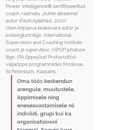
Power Intelligence® sertifitseeritud 
coach, raamatu „Suhte alkeemia“ 
autor (Eesti Ajalehed, 2010).
Olen Äripäeva teabevara autor ja 
kolleegiumi liige, International 
Supervision and Coaching Institute 
coach ja superviisor, IAPOP juhatuse 
liige, IPA õppejõud Protsessitöö 
väljaõppe programmides Moskvas, 
St.Peterburis, Kaasanis.
Oma töös keskendun 
arengule, muutustele, 
õppimisele ning 
eneseavastamisele nii 
indiviidi, grupi kui ka 
organisatsiooni 
tasemel. Soovin luua 