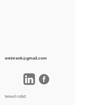
weinrank@gmail.com
teised rollid: