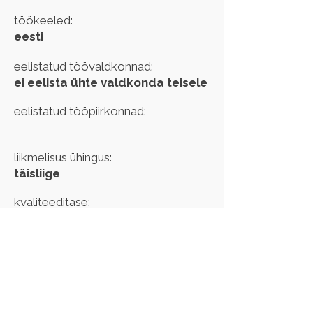
töökeeled:
eesti
eelistatud töövaldkonnad:
ei eelista ühte valdkonda teisele
eelistatud tööpiirkonnad:
liikmelisus ühingus:
täisliige
kvaliteeditase:
kehtib kuni:
Kui märkasid oma andmetes