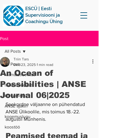
ESCÜ | Eesti
Supervisiooni ja
Coachingu Ühing
Post
All Posts
Triin Tars
All Posts
Dec 23, 2025
1 min read
An Ocean of
raamatusoovitus
Possibilities | ANSE
meie inimesed
Journal 06|2025
kohtumised
Seekordne väljaanne on pühendatud 
ANSE ajakiri
ANSE Ülikoolile, mis toimus 18.-22. 
kogemuslugu
augustil Münhenis.
koostöö
Peamised teemad ja 