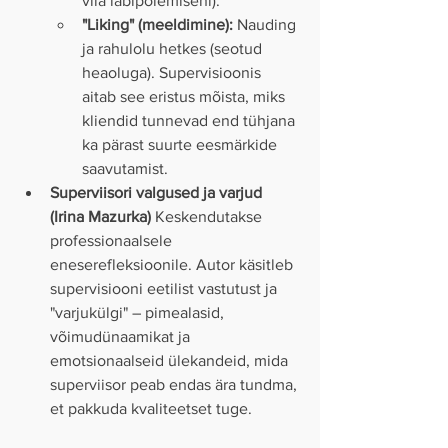
viia läbipõlemiseni).
"Liking" (meeldimine):
 Nauding 
ja rahulolu hetkes (seotud 
heaoluga). Supervisioonis 
aitab see eristus mõista, miks 
kliendid tunnevad end tühjana 
ka pärast suurte eesmärkide 
saavutamist.
Superviisori valgused ja varjud 
(Irina Mazurka)
 Keskendutakse 
professionaalsele 
eneserefleksioonile. Autor käsitleb 
supervisiooni eetilist vastutust ja 
"varjukülgi" – pimealasid, 
võimudünaamikat ja 
emotsionaalseid ülekandeid, mida 
superviisor peab endas ära tundma, 
et pakkuda kvaliteetset tuge.