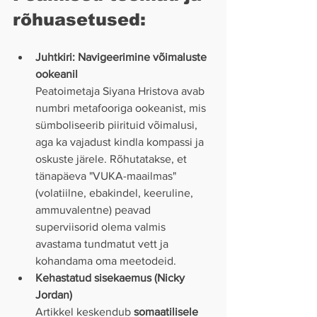
rõhuasetused:
Juhtkiri: Navigeerimine võimaluste 
ookeanil 
Peatoimetaja Siyana Hristova avab 
numbri metafooriga ookeanist, mis 
sümboliseerib piirituid võimalusi, 
aga ka vajadust kindla kompassi ja 
oskuste järele. Rõhutatakse, et 
tänapäeva "VUKA-maailmas" 
(volatiilne, ebakindel, keeruline, 
ammuvalentne) peavad 
superviisorid olema valmis 
avastama tundmatut vett ja 
kohandama oma meetodeid.
Kehastatud sisekaemus (Nicky 
Jordan)
Artikkel keskendub 
somaatilisele 