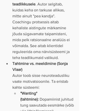
teadlikkusele
. Autor selgitab, 
kuidas keha on tarkuse allikas, 
mitte ainult "pea kandja". 
Coachingu protsessis aitab 
kehaliste aistingute märkamine 
jõuda sügavamate taipamisteni, 
mida pelk ratsionaalne analüüs ei 
võimalda. See aitab klientidel 
reguleerida oma närvisüsteemi ja 
teha teadlikumaid valikuid.
Tahtmine vs. meeldimine (Sonja 
Vlaar)
Autor toob sisse neuroteadusliku 
vaate motivatsioonile. Ta eristab 
kahte süsteemi:
"Wanting" 
(tahtmine):
 Dopamiinist juhitud 
tung saavutada eesmärke (võib 