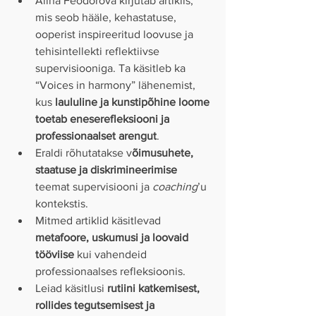
Alina Feodorova kirjutab artiklis, 
mis seob hääle, kehastatuse, 
ooperist inspireeritud loovuse ja 
tehisintellekti reflektiivse 
supervisiooniga. Ta käsitleb ka 
“Voices in harmony” lähenemist, 
kus
 laululine ja kunstipõhine loome 
toetab eneserefleksiooni ja 
professionaalset arengut
.
Eraldi rõhutatakse v
õimusuhete, 
staatuse ja diskrimineerimise 
teemat supervisiooni ja 
coaching
’u 
kontekstis.
Mitmed artiklid käsitlevad 
metafoore, uskumusi ja loovaid 
tööviise 
kui vahendeid 
professionaalses refleksioonis.
Leiad käsitlusi 
rutiini katkemisest, 
rollides tegutsemisest ja 