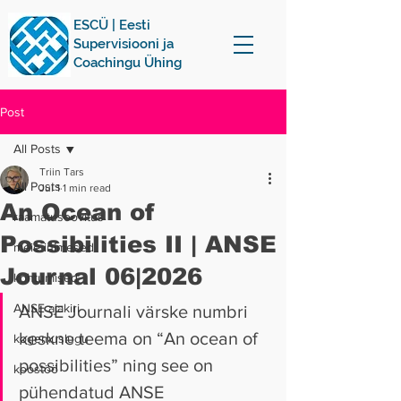
ESCÜ | Eesti
Supervisiooni ja
Coachingu Ühing
Post
All Posts
Triin Tars
All Posts
Jul 1
1 min read
An Ocean of
raamatusoovitus
Possibilities II | ANSE
meie inimesed
Journal 06|2026
kohtumised
ANSE ajakiri
ANSE Journali värske numbri 
keskne teema on “An ocean of 
kogemuslugu
possibilities” ning see on 
koostöö
pühendatud ANSE 