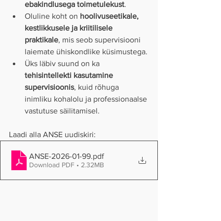
ebakindlusega toimetulekust
.
Oluline koht on 
hoolivuseetikale, 
kestlikkusele ja kriitilisele 
praktikale
, mis seob supervisiooni 
laiemate ühiskondlike küsimustega.
Üks läbiv suund on ka
tehisintellekti kasutamine 
supervisioonis
, kuid rõhuga 
inimliku kohalolu ja professionaalse 
vastutuse säilitamisel.
Laadi alla ANSE uudiskiri:
ANSE-2026-01-99
.pdf
Download PDF • 2.32MB