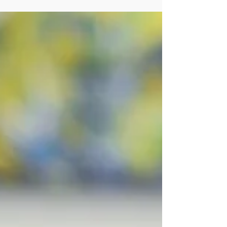
supervisioonides käinud tiimid on
ühtehoidvamad, pisut suurema õpitahte ning
veel avatuma hoiakuga....