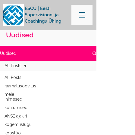
ESCÜ | Eesti
Supervisiooni ja
Coachingu Ühing
Uudised
Uudised
All Posts
All Posts
raamatusoovitus
meie
inimesed
kohtumised
ANSE ajakiri
kogemuslugu
koostöö