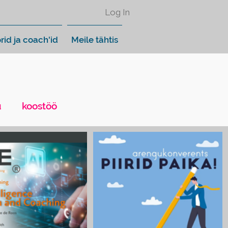
Log In
rid ja coach'id
Meile tähtis
u
koostöö