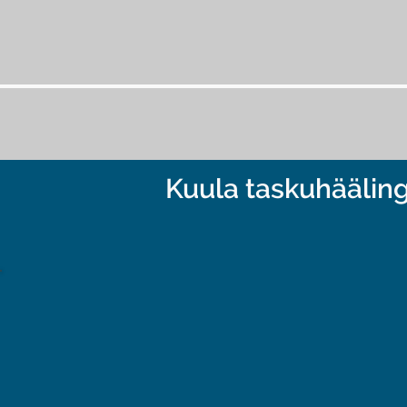
ookeanist, mis sümboli
piirituid võimalusi, aga
kindla kompassi ja osku
Rõhutatakse, et tänap
maailmas" (volatiilne, 
keeruline, ammuvalen
superviisorid olema va
tundmatut vett ja koh
Kuula taskuhäälin