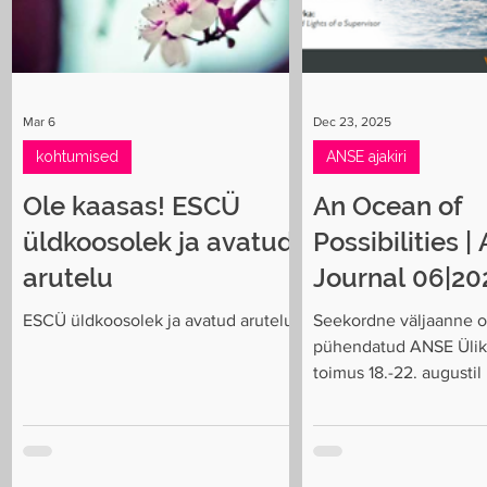
Mar 6
Dec 23, 2025
kohtumised
ANSE ajakiri
Ole kaasas! ESCÜ
An Ocean of
üldkoosolek ja avatud
Possibilities 
arutelu
Journal 06|20
ESCÜ üldkoosolek ja avatud arutelu
Seekordne väljaanne 
pühendatud ANSE Üliko
toimus 18.-22. augusti
Peamised teemad ja r
Juhtkiri: Navigeerimin
ookeanil Peatoimetaja
Hristova avab numbri 