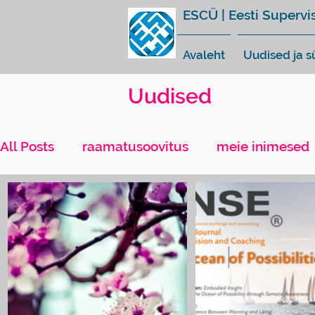
ESCÜ | Eesti Supervi
Avaleht
Uudised ja 
Uudised
All Posts
raamatusoovitus
meie inimesed