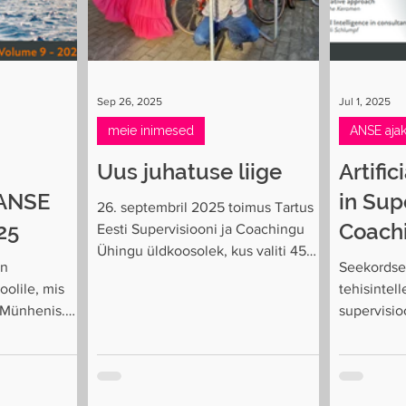
Sep 26, 2025
Jul 1, 2025
meie inimesed
ANSE ajaki
Uus juhatuse liige
Artific
| ANSE
in Sup
26. septembril 2025 toimus Tartus
25
Coach
Eesti Supervisiooni ja Coachingu
Ühingu üldkoosolek, kus valiti 45
Journa
on
Seekordse
poolthäälega uueks juhatuse
olile, mis
tehisintelle
liikmeks Triin Tars. Nüüd on ESCÜ
l Münhenis.
supervisio
juhatuses viis liiget, lisaks
õhuasetused:
Artiklid kä
vastvalitule Sirle Roots, Kristi
e võimaluste
Põldma, Kati Lõbu ja Kaido Koppel.
 Siyana
Otsisime juhatusse juurde uut liiget,
metafooriga
kelle peamine roll on seista ESCÜ