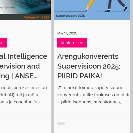
Mar 17, 2025
ri
kohtumised
ial Intelligence
Arengukonverents
ervision and
Supervisioon 2025:
ing | ANSE
PIIRID PAIKA!
l 06|2025
 uudiskirja keskmes on
21. märtsil toimub supervisiooni
kti (AI) roll ja mõju
konverents, mille fookuses on piirid
onis ja coaching 'us.
– piirid iseendas, meeskonnas,
sitlevad AI võimalusi,...
juhtimises, arengus.
Programmiloome...